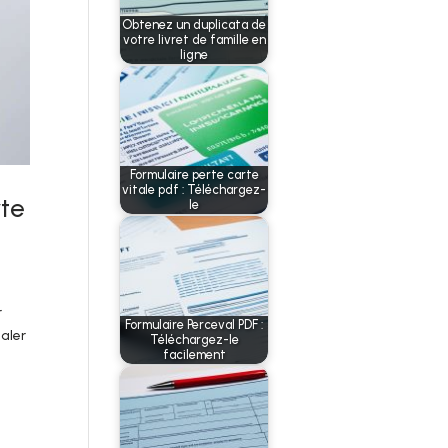
Obtenez un duplicata de
votre livret de famille en
ligne
Formulaire perte carte
vitale pdf : Téléchargez-
rte
le
r
Formulaire Perceval PDF :
naler
Téléchargez-le
facilement