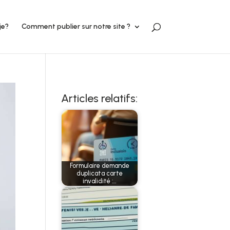
je?
Comment publier sur notre site ?
Articles relatifs:
Formulaire demande
duplicata carte
invalidité :…