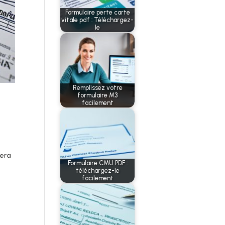
Formulaire perte carte
vitale pdf : Téléchargez-
le
Remplissez votre
formulaire M3
facilement
dera
Formulaire CMU PDF :
téléchargez-le
facilement