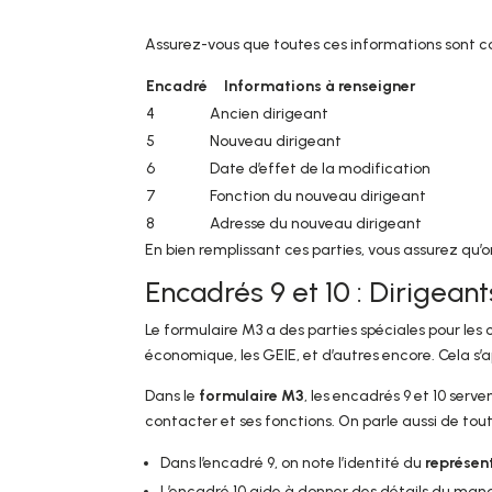
Assurez-vous que toutes ces informations sont cor
Encadré
Informations à renseigner
4
Ancien dirigeant
5
Nouveau dirigeant
6
Date d’effet de la modification
7
Fonction du nouveau dirigeant
8
Adresse du nouveau dirigeant
En bien remplissant ces parties, vous assurez qu’o
Encadrés 9 et 10 : Dirigea
Le formulaire M3 a des parties spéciales pour le
économique, les GEIE, et d’autres encore. Cela s’
Dans le
formulaire M3
, les encadrés 9 et 10 serve
contacter et ses fonctions. On parle aussi de tout
Dans l’encadré 9, on note l’identité du
représen
L’encadré 10 aide à donner des détails du mand