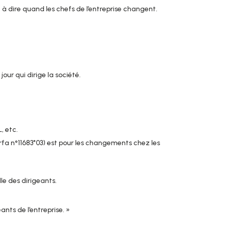
ert à dire quand les chefs de l’entreprise changent.
jour qui dirige la société.
, etc.
rfa n°11683*03) est pour les changements chez les
le des dirigeants.
ants de l’entreprise. »