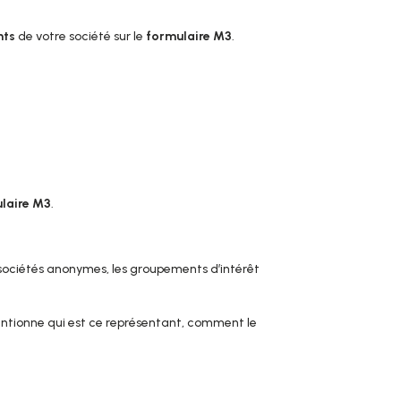
nts
de votre société sur le
formulaire M3
.
laire M3
.
 sociétés anonymes, les groupements d’intérêt
entionne qui est ce représentant, comment le