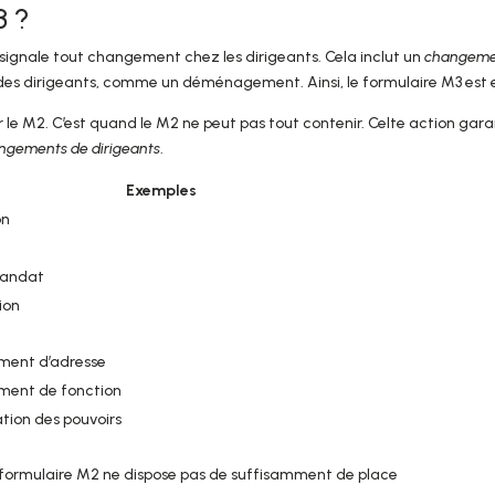
3 ?
l signale tout changement chez les dirigeants. Cela inclut un
changemen
 des dirigeants, comme un déménagement. Ainsi, le formulaire M3 est es
er le M2. C’est quand le M2 ne peut pas tout contenir. Celte action gara
ngements de dirigeants
.
Exemples
on
mandat
ion
ent d’adresse
ent de fonction
tion des pouvoirs
 formulaire M2 ne dispose pas de suffisamment de place