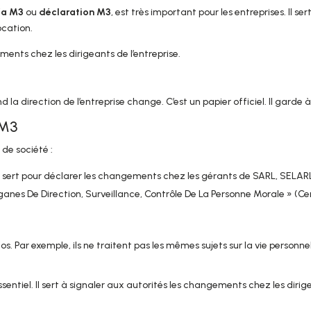
fa M3
ou
déclaration M3
, est très important pour les entreprises. Il s
ocation.
ements chez les dirigeants de l’entreprise.
a direction de l’entreprise change. C’est un papier officiel. Il garde à 
 M3
 de société :
 sert pour déclarer les changements chez les gérants de SARL, SELARL
ganes De Direction, Surveillance, Contrôle De La Personne Morale » (Ce
 Par exemple, ils ne traitent pas les mêmes sujets sur la vie personnel
entiel. Il sert à signaler aux autorités les changements chez les dirige