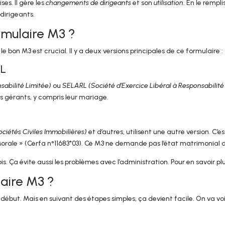
ses. Il gère les
changements de dirigeants
et son
utilisation
. En le rempl
dirigeants.
rmulaire M3 ?
 bon M3 est crucial. Il y a deux versions principales de ce formulaire :
RL
sabilité Limitée)
ou
SELARL (Société d’Exercice Libéral à Responsabilité
es gérants, y compris leur mariage.
ociétés Civiles Immobilières)
et d’autres, utilisent une autre version. C’
Morale » (Cerfa n°11683*03). Ce M3 ne demande pas l’état matrimonial d
ois. Ça évite aussi les problèmes avec l’administration. Pour en savoir plu
aire M3 ?
 début. Mais en suivant des étapes simples, ça devient facile. On va vo