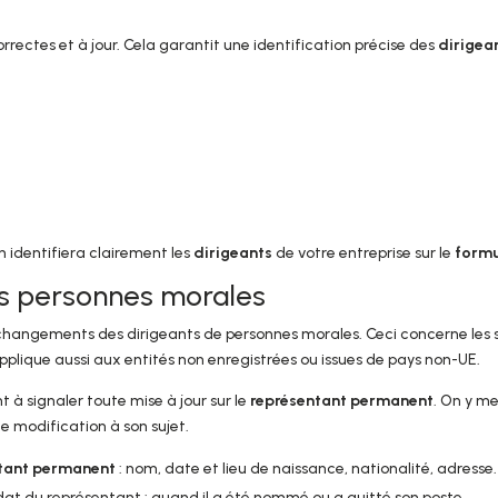
rectes et à jour. Cela garantit une identification précise des
dirigea
n identifiera clairement les
dirigeants
de votre entreprise sur le
formu
nts personnes morales
s changements des dirigeants de personnes morales. Ceci concerne les
applique aussi aux entités non enregistrées ou issues de pays non-UE.
nt à signaler toute mise à jour sur le
représentant permanent
. On y m
e modification à son sujet.
tant permanent
: nom, date et lieu de naissance, nationalité, adresse.
at du représentant : quand il a été nommé ou a quitté son poste.