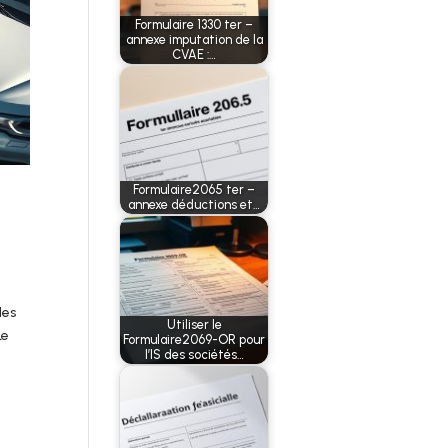
Formulaire 1330 ter –
annexe imputation de la
CVAE :…
Formulaire2065 ter –
annexe déductions et…
des
Utiliser le
Le
Formulaire2069-OR pour
l’IS des sociétés…