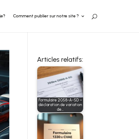
je?
Comment publier sur notre site ?
Articles relatifs:
Formulaire 2058-A-SD –
déclaration de variation
de…