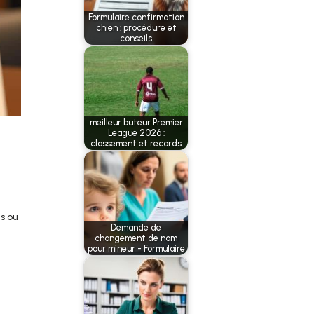
Formulaire confirmation
chien : procédure et
conseils
meilleur buteur Premier
League 2026 :
classement et records
s ou
Demande de
changement de nom
pour mineur - Formulaire