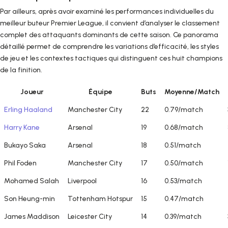
Par ailleurs, après avoir examiné les performances individuelles du
meilleur buteur Premier League, il convient d’analyser le classement
complet des attaquants dominants de cette saison. Ce panorama
détaillé permet de comprendre les variations d’efficacité, les styles
de jeu et les contextes tactiques qui distinguent ces huit champions
de la finition.
Joueur
Équipe
Buts
Moyenne/Match
Erling Haaland
Manchester City
22
0.79/match
Harry Kane
Arsenal
19
0.68/match
Bukayo Saka
Arsenal
18
0.51/match
Phil Foden
Manchester City
17
0.50/match
Mohamed Salah
Liverpool
16
0.53/match
Son Heung-min
Tottenham Hotspur
15
0.47/match
James Maddison
Leicester City
14
0.39/match