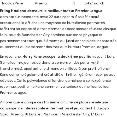
Nicolas Pépé
Arsenal
13
0.42/match
Erling Haaland demeure le meilleur buteur Premier League
,
dominateur incontesté avec 22 buts inscrits. Son efficacité
exceptionnelle affiche une moyenne de buts élevée par match,
reflétant sa capacité à transformer les occasions en réussite clinique.
Le buteur de Manchester City combine puissance physique et
positionnement tactique, éléments qui justifient sa place incontestée
au sommet du classement des meilleurs buteurs Premier League.
En revanche,
Harry Kane occupe la deuxième position
avec 19 buts.
Son atout majeur réside dans la conversion des penaltys (8
transformés), ajoutant une dimension critique à son profil offensif.
Kane combine également créativité et finition, générant sept passes
décisives. Cette polyvalence offensive, combinée à son expérience
reconnue, positionne Kane comme rival sérieux au meilleur buteur
Premier League.
À noter que le groupe des troisième à huitième places révèle une
convergence intéressante entre finition et jeu collectif
. Bukayo
Saka (Arsenal, 18 buts) et Phil Foden (Manchester City, 17 buts)