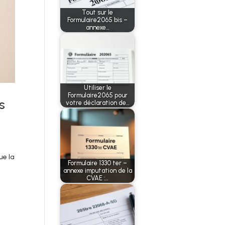
Tout sur le
Formulaire2065 bis –
annexe…
Utiliser le
Formulaire2065 pour
s
votre déclaration de…
ue la
Formulaire 1330 ter –
annexe imputation de la
CVAE :…