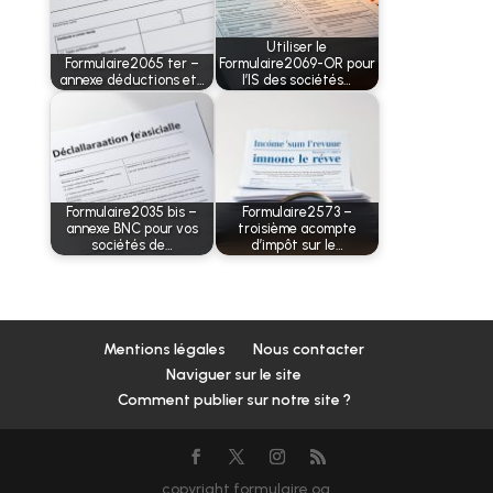
Utiliser le
Formulaire2065 ter –
Formulaire2069-OR pour
annexe déductions et…
l’IS des sociétés…
Formulaire2035 bis –
Formulaire2573 –
annexe BNC pour vos
troisième acompte
sociétés de…
d’impôt sur le…
Mentions légales
Nous contacter
Naviguer sur le site
Comment publier sur notre site ?
copyright formulaire.og