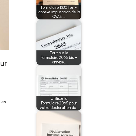
Formulaire 1330 ter –
annexe imputation de la
CVAE :…
Tout sur le
Formulaire2065 bis –
ur
annexe…
Utiliser le
 les
Formulaire2065 pour
votre déclaration de…