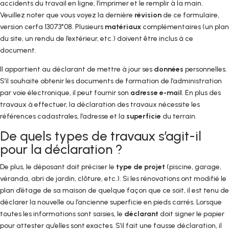
accidents du travail en ligne, l’imprimer et le remplir à la main.
Veuillez noter que vous voyez la dernière
révision
de ce formulaire,
version cerfa 13073*08. Plusieurs
matériaux
complémentaires (un plan
du site, un rendu de l’extérieur, etc.) doivent être inclus à ce
document.
Il appartient au déclarant de mettre à jour ses
données
personnelles.
S’il souhaite obtenir les documents de formation de l’administration
par voie électronique, il peut fournir son
adresse e-mail
. En plus des
travaux à effectuer, la déclaration des travaux nécessite les
références cadastrales, l’adresse et la
superficie
du terrain.
De quels types de travaux s’agit-il
pour la déclaration ?
De plus, le déposant doit préciser le
type de projet
(piscine, garage,
véranda, abri de jardin, clôture, etc.). Si les rénovations ont modifié le
plan d’étage de sa maison de quelque façon que ce soit, il est tenu de
déclarer la nouvelle ou l’ancienne superficie en pieds carrés. Lorsque
toutes les informations sont saisies, le
déclarant
doit signer le papier
pour attester qu’elles sont exactes. S’il fait une fausse déclaration, il