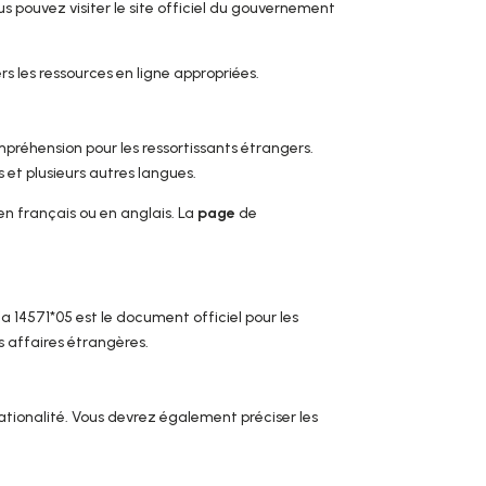
us pouvez visiter le site officiel du gouvernement
s les ressources en ligne appropriées.
compréhension pour les ressortissants étrangers.
s et plusieurs autres langues.
n français ou en anglais. La
page
de
fa 14571*05 est le document officiel pour les
s affaires étrangères.
tionalité. Vous devrez également préciser les