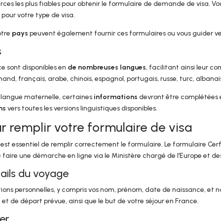
urces les plus fiables pour obtenir le formulaire de demande de visa. Vo
 pour votre type de visa.
otre
pays
peuvent également fournir ces formulaires ou vous guider ver
s
e sont disponibles en
de nombreuses langues
, facilitant ainsi leur 
and, français, arabe, chinois, espagnol, portugais, russe, turc, albanai
 langue maternelle, certaines
informations
devront être complétées e
ns
vers toutes les versions linguistiques disponibles.
 remplir votre formulaire de visa
il est essentiel de remplir correctement le formulaire. Le formulaire Cer
 faire une démarche en ligne via le Ministère chargé de l’Europe et de
tails du voyage
ons personnelles, y compris vos nom, prénom, date de naissance, et na
e et de départ prévue, ainsi que le but de votre séjour en France.
er