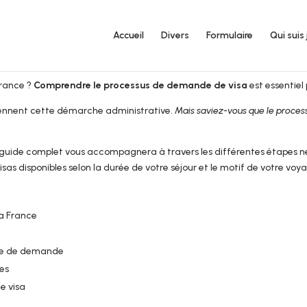
Accueil
Divers
Formulaire
Qui suis 
France ?
Comprendre le processus de demande de visa
est essentiel 
rennent cette démarche administrative.
Mais saviez-vous que le proces
e guide complet vous accompagnera à travers les différentes étapes 
isas disponibles selon la durée de votre séjour et le motif de votre voy
la France
ire de demande
res
e visa