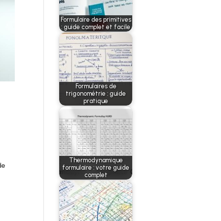
Formulaire des primitives
: guide complet et facile
Formulaires de
trigonométrie : guide
pratique
Thermodynamique
de
formulaire : votre guide
complet