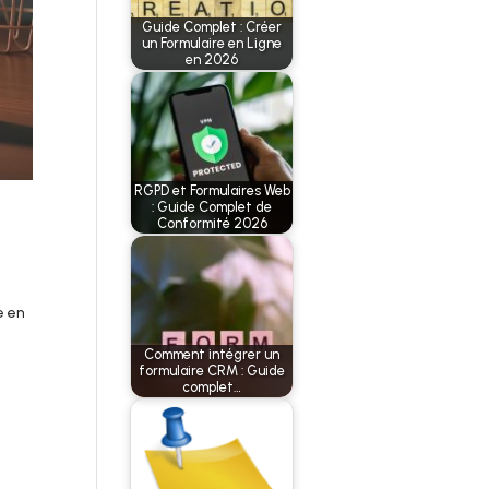
Guide Complet : Créer
un Formulaire en Ligne
en 2026
RGPD et Formulaires Web
: Guide Complet de
Conformité 2026
e en
Comment intégrer un
formulaire CRM : Guide
complet…