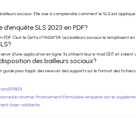
illeurs sociaux. Elle vise à comprendre comment le SLS est appliqué. 
 d’enquête SLS 2023 en PDF?
PDF. C’est le Cerfa n°14606*04. Les bailleurs sociaux le remplissent en 
SLS?
 servir d’une application en ligne. Ils utilisent leur e-mail DDT et créen
disposition des bailleurs sociaux?
un guide pour l’appli, des news et des supports sur le format des fichiers
roits/R19823
ssources/economie-financement/formulaire-enquete-sur-le-suppleme
ent-loyer-solidarite