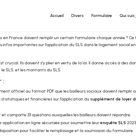
Accueil
Divers
Formulaire
Qui suis 
ux en France doivent remplir un certain formulaire chaque année ? Ce f
 des infos importantes sur l’application du SLS dans le logement social 
t crucial. Ils doivent s’y plier en vertu de la loi. Il donne accès à des don
 le SLS, et les montants du SLS.
 :
ent officiel au format PDF que les bailleurs sociaux doivent remplir 
tatistiques et financières sur l’application du
supplément de loyer d
 et comporte 33 questions auxquelles les bailleurs doivent répondre.
e application en ligne sécurisée pour soumettre leur
enquête SLS
2023
position pour faciliter le remplissage et la soumission du formulaire.