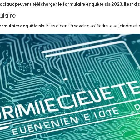
sociaux
peuvent
télécharger le formulaire enquête sls 2023
. Il est 
ulaire
ormulaire enquête sls
. Elles aident à savoir quoi écrire, que joindre 