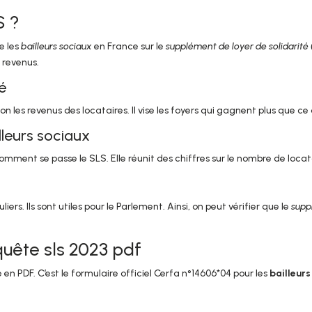
S ?
e les
bailleurs sociaux
en France sur le
supplément de loyer de solidarité
 revenus.
é
on les revenus des locataires. Il vise les foyers qui gagnent plus que ce
lleurs sociaux
mment se passe le SLS. Elle réunit des chiffres sur le nombre de loca
ers. Ils sont utiles pour le Parlement. Ainsi, on peut vérifier que le
supp
uête sls 2023 pdf
en PDF. C’est le formulaire officiel Cerfa n°14606*04 pour les
bailleurs