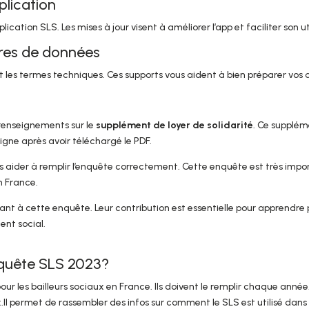
plication
cation SLS. Les mises à jour visent à améliorer l’app et faciliter son ut
ires de données
r et les termes techniques. Ces supports vous aident à bien préparer vos
 renseignements sur le
supplément de loyer de solidarité
. Ce supplém
ligne après avoir téléchargé le PDF.
 les aider à remplir l’enquête correctement. Cette enquête est très 
n France.
nt à cette enquête. Leur contribution est essentielle pour apprendre pl
ent social.
nquête SLS 2023?
r les bailleurs sociaux en France. Ils doivent le remplir chaque année.
.Il permet de rassembler des infos sur comment le SLS est utilisé dans 