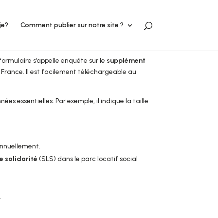
je?
Comment publier sur notre site ?
ormulaire s’appelle enquête sur le
supplément
en France. Il est facilement téléchargeable au
nées essentielles. Par exemple, il indique la taille
annuellement.
e solidarité
(SLS) dans le parc locatif social
.