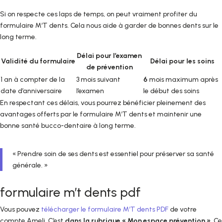
Si on respecte ces laps de temps, on peut vraiment profiter du
formulaire M’T dents. Cela nous aide à garder de bonnes dents sur le
long terme.
Délai pour l’examen
Validité du formulaire
Délai pour les soins
de prévention
1 an à compter de la
3 mois suivant
6
mois maximum après
date d’anniversaire
l’examen
le début des soins
En respectant ces délais, vous pourrez bénéficier pleinement des
avantages offerts par le formulaire M’T dents et maintenir une
bonne santé bucco-dentaire à long terme.
« Prendre soin de ses dents est essentiel pour préserver sa santé
générale. »
formulaire m’t dents pdf
Vous pouvez
télécharger le formulaire M’T dents PDF
de votre
compte Ameli. C’est
dans la rubrique « Mon espace prévention »
. Ce