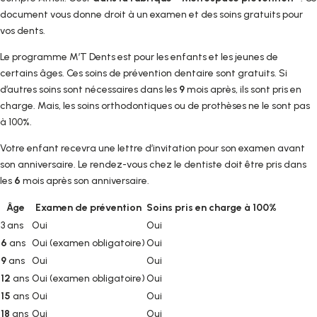
document vous donne droit à un examen et des soins gratuits pour
vos dents.
Le programme M’T Dents est pour les enfants et les jeunes de
certains âges. Ces soins de prévention dentaire sont gratuits. Si
d’autres soins sont nécessaires dans les
9
mois après, ils sont pris en
charge. Mais, les soins orthodontiques ou de prothèses ne le sont pas
à 100%.
Votre enfant recevra une lettre d’invitation pour son examen avant
son anniversaire. Le rendez-vous chez le dentiste doit être pris dans
les
6
mois après son anniversaire.
Âge
Examen de prévention
Soins pris en charge à 100%
3 ans
Oui
Oui
6
ans
Oui (examen obligatoire)
Oui
9
ans
Oui
Oui
12
ans
Oui (examen obligatoire)
Oui
15
ans
Oui
Oui
18
ans
Oui
Oui