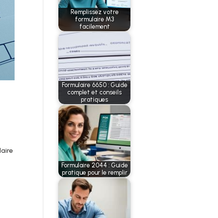
Remplissez votre
formulaire M3
facilement
Formulaire 6650 : Guide
complet et conseils
pratiques
laire
Formulaire 2044 : Guide
pratique pour le remplir