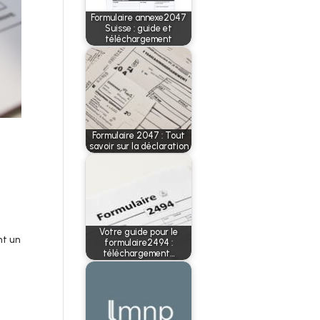
Formulaire annexe2047
Suisse : guide et
téléchargement
Formulaire 2047 : Tout
savoir sur la déclaration
Votre guide pour le
nt un
formulaire2494 :
téléchargement…