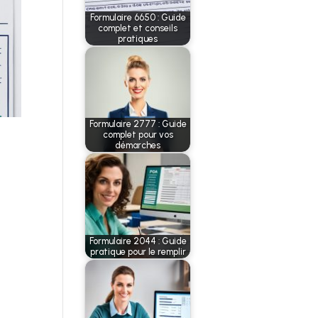
Formulaire 6650 : Guide
complet et conseils
pratiques
Formulaire 2777 : Guide
complet pour vos
démarches
s
Formulaire 2044 : Guide
pratique pour le remplir