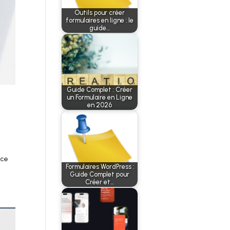
Outils pour créer
formulaires en ligne : le
guide…
Guide Complet : Créer
un Formulaire en Ligne
en 2026
nce
Formulaires WordPress :
Guide Complet pour
Créer et…