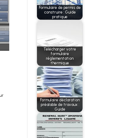
Formulaire de permis de
construire : Guide
pratique
Télécharger votre
formulaire
réglementation
thermique
ur
Formulaire déclaration
préalable de travaux :
Guide